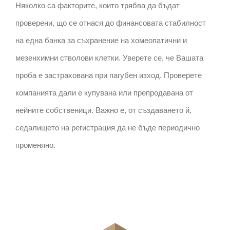
Няколко са факторите, които трябва да бъдат
проверени, що се отнася до финансовата стабилност
на една банка за съхранение на хомеопатични и
мезенхимни стволови клетки. Уверете се, че Вашата
проба е застрахована при пагубен изход. Проверете
компанията дали е купувана или препродавана от
нейните собственици. Важно е, от създаването й,
седалището на регистрация да не бъде периодично
променяно.