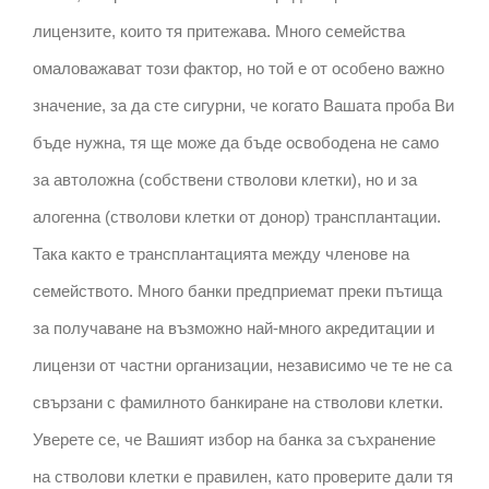
лицензите, които тя притежава. Много семейства
омаловажават този фактор, но той е от особено важно
значение, за да сте сигурни, че когато Вашата проба Ви
бъде нужна, тя ще може да бъде освободена не само
за автоложна (собствени стволови клетки), но и за
алогенна (стволови клетки от донор) трансплантации.
Така както е трансплантацията между членове на
семейството. Много банки предприемат преки пътища
за получаване на възможно най-много акредитации и
лицензи от частни организации, независимо че те не са
свързани с фамилното банкиране на стволови клетки.
Уверете се, че Вашият избор на банка за съхранение
на стволови клетки е правилен, като проверите дали тя