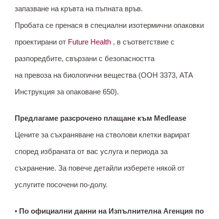
запазване на кръвта на пъпната връв.
Пробата се пренася в специални изотермични опаковки
проектирани от
Future Health
, в съответствие с
разпоредбите, свързани с безопасността
на превоза на биологични вещества (ООН 3373, АТА
Инструкция за опаковане 650).
Предлагаме разсрочено плащане към Medlease
Цените за съхраняване на стволови клетки варират
според избраната от вас услуга и периода за
съхранение. За повече детайли изберете някой от
услугите посочени по-долу.
• По официални данни на Изпълнителна Агенция по