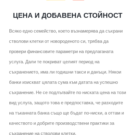
ЦЕНА И ДОБАВЕНА СТОЙНОСТ
Всяко едно семейство, което възнамерява да съхрани
стволови клетки от новороденото си, трябва да
провери финансовите параметри на предлаганата
услуга. Дали те покриват целият период на
съхранението, има ли годишни такси и данъци. Някои
банки изискват цялата сума към датата на успешно
съхранение. Не се подлъгвайте по ниската цена на този
вид услуга, защото това е предпоставка, че разходите
на тъканната банка също ще бъдат по-ниски, а оттам и
качеството и добрите производствени практики за
съхранение на стволови клетки.