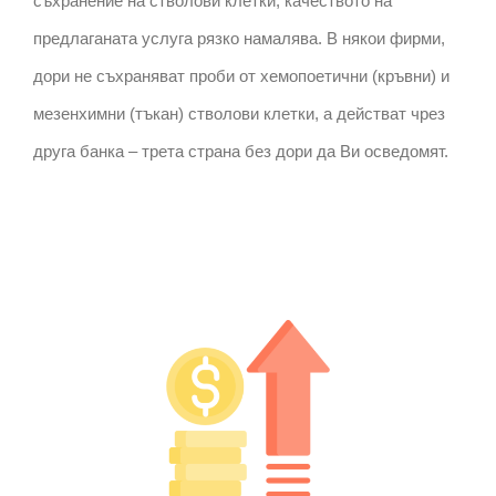
съхранение на стволови клетки, качеството на
предлаганата услуга рязко намалява. В някои фирми,
дори не съхраняват проби от хемопоетични (кръвни) и
мезенхимни (тъкан) стволови клетки, а действат чрез
друга банка – трета страна без дори да Ви осведомят.