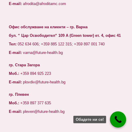
E-mail:
afrodita@afroditamc.com
Офис обслужване на клиенти – гр. Варна
бул. “ Цар Освободител“ 109 А (Green tower) ет. 4, офис 41
Тел:
052 634 606; +359 885 122 315; +359 897 001 740
E-mail:
varna@future-health.bg
гр. Стара Загора
Моб.:
+359 894 925 223
E-mail:
plovdiv@future-health.bg
гр. Плевен
Моб.:
+359 897 377 635
E-mail:
pleven@future-health.bg
Обадете ни се!