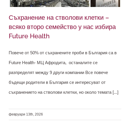
Съхранение на стволови клетки –
всяко второ семейство у нас избира
Future Health
Съхранение на стволови клетки –
всяко второ семейство у нас избира
Повече от 50% от съхранените проби в България са в
Future Health
Future Health- МЦ Афродита, останалите се
разпределят между 9 други компании Все повече
бъдещи родители в България се интересуват от
съхранението на стволови клетки, но около темата [...]
февруари 13th, 2026