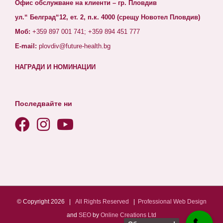
Офис обслужване на клиенти – гр. Пловдив
ул.“ Белград“12, ет. 2, п.к. 4000 (срещу Новотел Пловдив)
Моб:
+359 897 001 741; +359 894 451 777
E-mail:
plovdiv@future-health.bg
НАГРАДИ И НОМИНАЦИИ
Последвайте ни
© Copyright
2026 |
All
Rights
Reserved
|
Professional
Web Design
and
SEO
by
Online Creations
Ltd