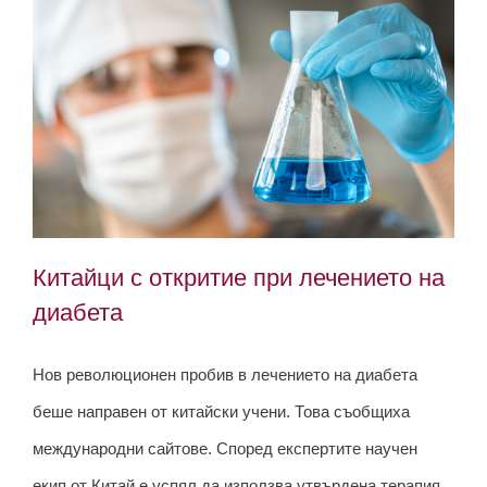
Китайци с откритие при лечението на
диабета
Нов революционен пробив в лечението на диабета
Китайци с откритие при лечението на
беше направен от китайски учени. Това съобщиха
диабета
международни сайтове. Според експертите научен
екип от Китай е успял да използва утвърдена терапия