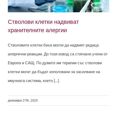
Стволови клетки надвиват
хранителните алергии
Стволовите клетки биха могли да надвият редица
Стволови клетки надвиват
алергични реакции. До този извод са стигнали учени от
хранителните алергии
Европа и САЩ. По думите им терапии със стволови
клетки могат да бъдат използвани за засилване на
имунната система, което [...]
декември 27th, 2025