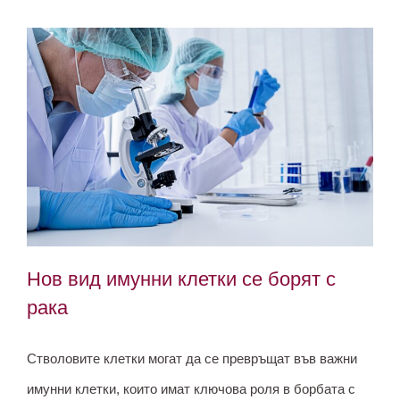
Нов вид имунни клетки се борят с
рака
Стволовите клетки могат да се превръщат във важни
Нов вид имунни клетки се борят с
имунни клетки, които имат ключова роля в борбата с
рака