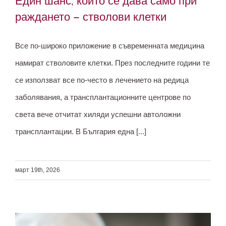
Един шанс, който се дава само при
раждането – стволови клетки
Все по-широко приложение в съвременната медицина
Един шанс, който се дава само при
намират стволовите клетки. През последните години те
раждането – стволови клетки
се използват все по-често в лечението на редица
заболявания, а трансплантационните центрове по
света вече отчитат хиляди успешни автоложни
трансплантации. В България една [...]
март 19th, 2026