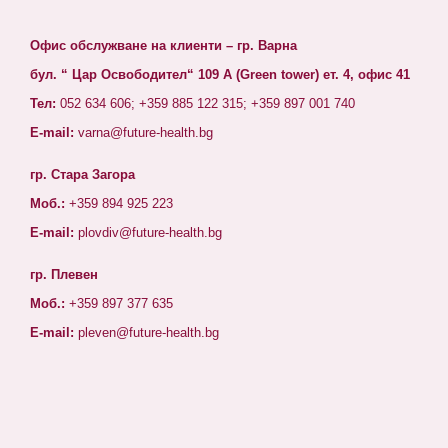
Офис обслужване на клиенти – гр. Варна
бул. “ Цар Освободител“ 109 А (Green tower) ет. 4, офис 41
Тел:
052 634 606; +359 885 122 315; +359 897 001 740
E-mail:
varna@future-health.bg
гр. Стара Загора
Моб.:
+359 894 925 223
E-mail:
plovdiv@future-health.bg
гр. Плевен
Моб.:
+359 897 377 635
E-mail:
pleven@future-health.bg