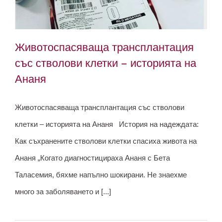
Животоспасяваща трансплантация
със стволови клетки – историята на
Ананя
Животоспасяваща трансплантация
със стволови клетки – историята на
Животоспасяваща трансплантация със стволови
Ананя
клетки – историята на Ананя История на надеждата:
Как съхранените стволови клетки спасиха живота на
Ананя „Когато диагностицираха Ананя с Бета
Таласемия, бяхме напълно шокирани. Не знаехме
много за заболяването и [...]