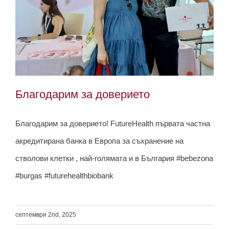
Благодарим за доверието
Благодарим за доверието! FutureHealth първата частна
акредитирана банка в Европа за съхранение на
Благодарим за доверието
стволови клетки , най-голямата и в България #bebezona
#burgas #futurehealthbiobank
септември 2nd, 2025