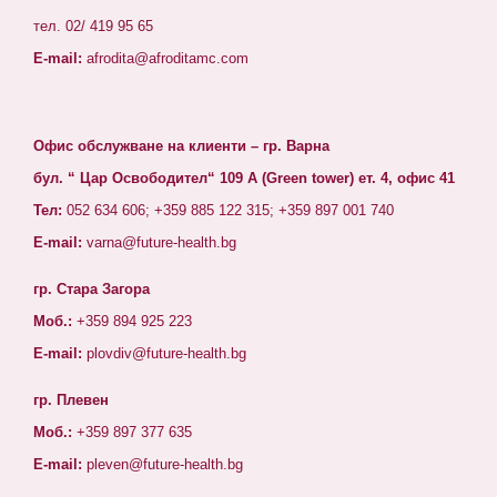
тел. 02/ 419 95 65
E-mail:
afrodita@afroditamc.com
Офис обслужване на клиенти – гр. Варна
бул. “ Цар Освободител“ 109 А (Green tower) ет. 4, офис 41
Тел:
052 634 606; +359 885 122 315; +359 897 001 740
E-mail:
varna@future-health.bg
гр. Стара Загора
Моб.:
+359 894 925 223
E-mail:
plovdiv@future-health.bg
гр. Плевен
Моб.:
+359 897 377 635
E-mail:
pleven@future-health.bg