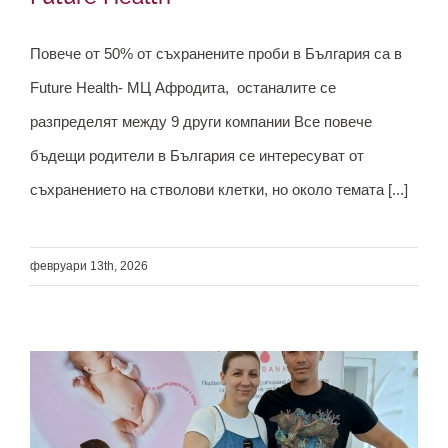
Съхранение на стволови клетки –
всяко второ семейство у нас избира
Повече от 50% от съхранените проби в България са в
Future Health
Future Health- МЦ Афродита, останалите се
разпределят между 9 други компании Все повече
бъдещи родители в България се интересуват от
съхранението на стволови клетки, но около темата [...]
февруари 13th, 2026