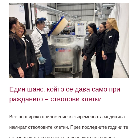
Един шанс, който се дава само при
раждането – стволови клетки
Все по-широко приложение в съвременната медицина
Един шанс, който се дава само при
намират стволовите клетки. През последните години те
раждането – стволови клетки
се използват все по-често в лечението на редица